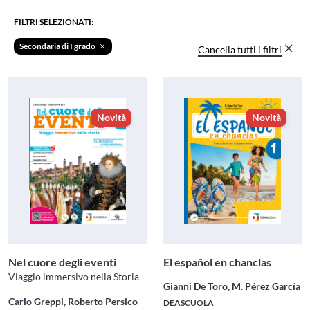
FILTRI SELEZIONATI:
Secondaria di I grado
Cancella tutti i filtri
Novità
Novità
Nel cuore degli eventi
El español en chanclas
Viaggio immersivo nella Storia
Gianni De Toro, M. Pérez García
Carlo Greppi, Roberto Persico
DEASCUOLA