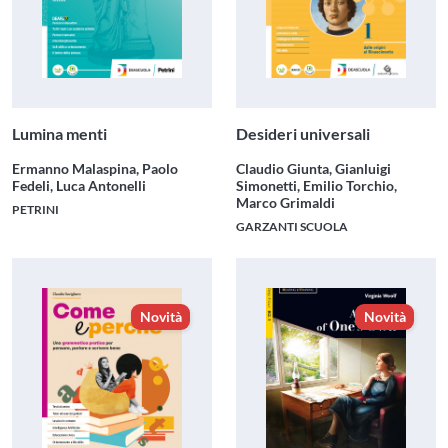
Lumina menti
Desideri universali
Ermanno Malaspina, Paolo
Claudio Giunta, Gianluigi
Fedeli, Luca Antonelli
Simonetti, Emilio Torchio,
Marco Grimaldi
PETRINI
GARZANTI SCUOLA
Novità
Novità