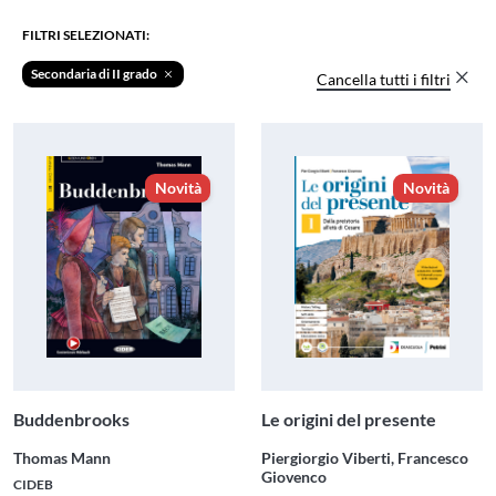
FILTRI SELEZIONATI:
Secondaria di II grado
Cancella tutti i filtri
Novità
Novità
Buddenbrooks
Le origini del presente
Thomas Mann
Piergiorgio Viberti, Francesco
Giovenco
CIDEB