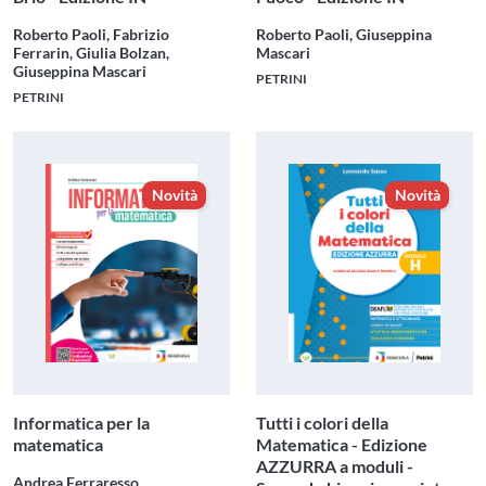
Roberto Paoli, Fabrizio
Roberto Paoli, Giuseppina
Ferrarin, Giulia Bolzan,
Mascari
Giuseppina Mascari
PETRINI
PETRINI
Novità
Novità
Informatica per la
Tutti i colori della
matematica
Matematica - Edizione
AZZURRA a moduli -
Andrea Ferraresso