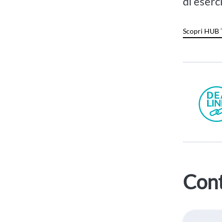
di eserc
Scopri HUB 
Cont