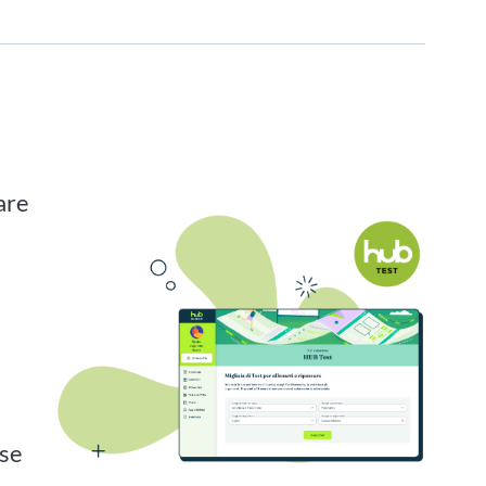
are
n
ase