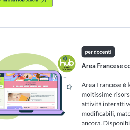
per docenti
Area Francese co
Area Francese è l
moltissime risorse
attività interatti
modificabili, mate
ancora. Disponib