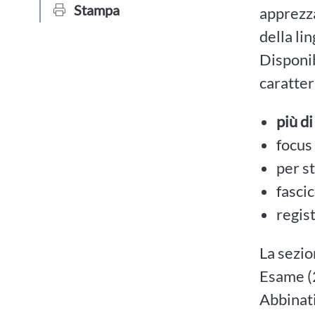
Stampa
apprezza
della li
Disponib
caratter
più d
focus
per s
fascic
regist
La sezio
Esame (
Abbinati