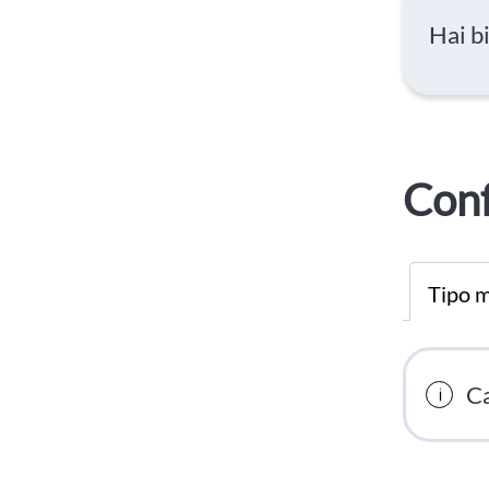
Hai b
Conf
Tipo m
Ca