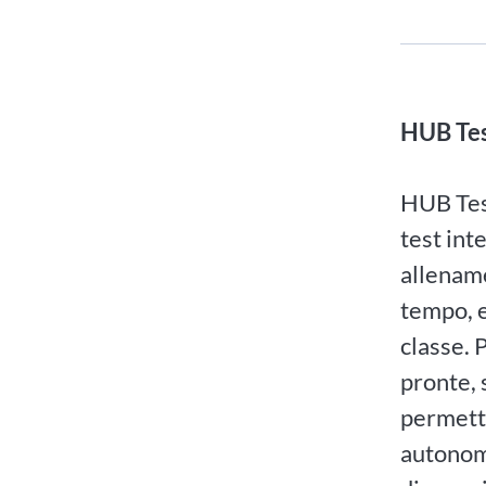
HUB Te
HUB Test
test int
allenam
tempo, e
classe. 
pronte, 
permette
autonomi