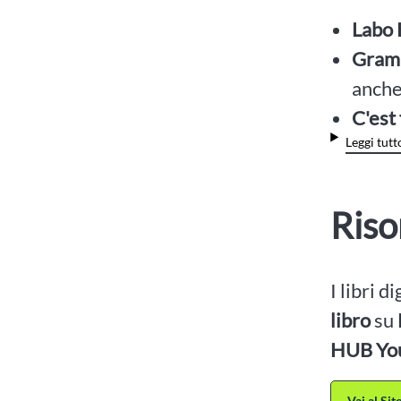
Labo
Gramm
anche
C'est 
Leggi tutt
Riso
I libri d
libro
su
HUB Yo
Vai al Si