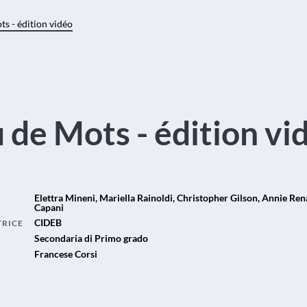
ts - édition vidéo
 de Mots - édition vi
Elettra Mineni, Mariella Rainoldi, Christopher Gilson, Annie Re
Capani
CIDEB
TRICE
Secondaria di Primo grado
Francese Corsi