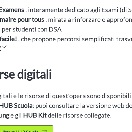
 Examens
, interamente dedicato agli Esami (di St
aire pour tous
, mirata a rinforzare e approfo
 per studenti con DSA
facile!
, che propone percorsi semplificati trasve
o
rse digitali
igitali e le risorse di quest'opera sono disponibil
HUB Scuola
: puoi consultare la versione web dei
ung
e gli
HUB Kit
delle risorse collegate.
to libro su HUB Scuola