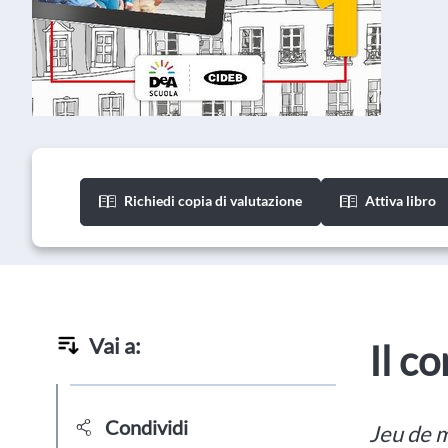
Richiedi copia di valutazione
Attiva libro
Vai a:
Il c
Condividi
Jeu de m