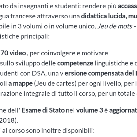
to da insegnanti e studenti: rendere più
access
ngua francese attraverso una
didattica lucida, mu
ile in 3 volumi o in volume unico,
Jeu de mots -
istiche principali:
i 70 video
, per coinvolgere e motivare
 sullo sviluppo delle
competenze
linguistiche e 
tudenti con DSA, una v
ersione compensata del L
oli
a mappe
(Jeu de cartes) per ogni livello, per
razione integrale di tutto il corso, per un totale
ne dell'
Esame di Stato
nel
volume 3
è
aggiorna
2018).
 al corso sono inoltre disponibili: