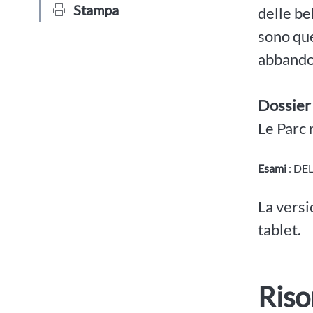
Stampa
delle be
sono que
abbandon
Dossier
Le Parc 
Esami
: DE
La versi
tablet.
Riso