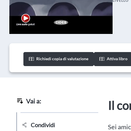
LIVELLO
Richiedi copia di valutazione
Attiva libro
Vai a:
Il c
Condividi
Sei amic