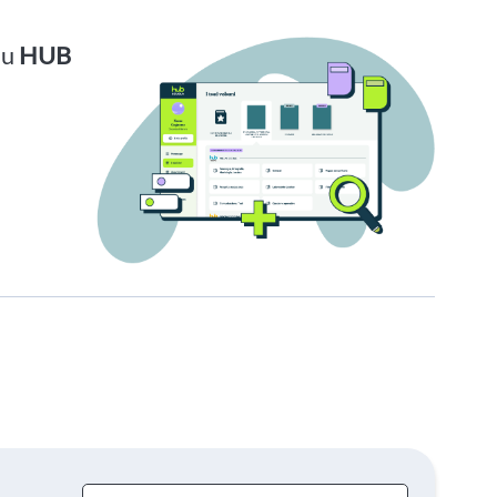
su
HUB