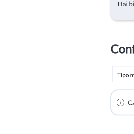
Hai b
Conf
Tipo m
Ca