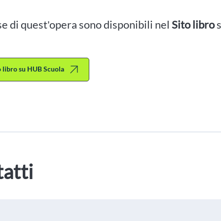
se di quest'opera sono disponibili nel
Sito libro
to libro su HUB Scuola
atti