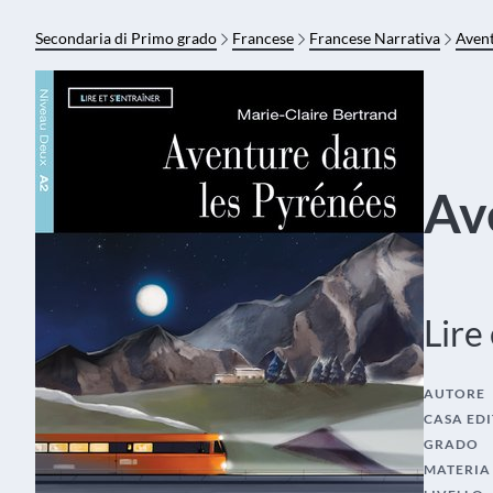
Secondaria di Primo grado
Francese
Francese Narrativa
Avent
Av
Lire
AUTORE
CASA EDI
GRADO
MATERIA