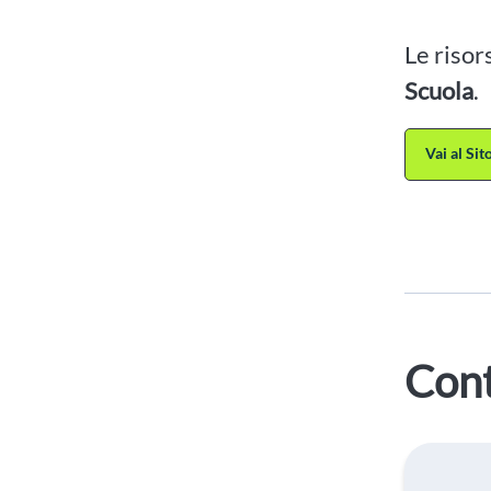
Le risor
Scuola
.
Vai al Si
Cont