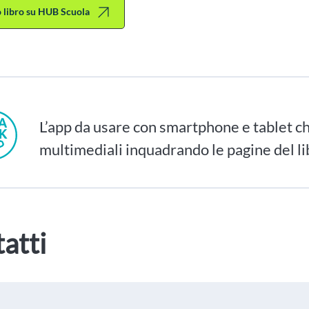
to libro su HUB Scuola
L’app da usare con smartphone e tablet ch
multimediali inquadrando le pagine del li
atti