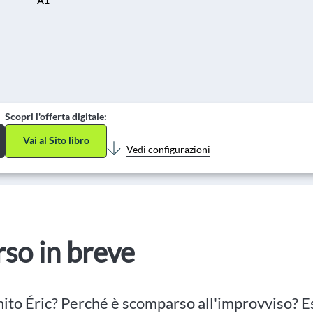
A1
Scopri l'offerta digitale:
Vai al Sito libro
Vedi configurazioni
orso in breve
nito Éric? Perché è scomparso all'improvviso? E