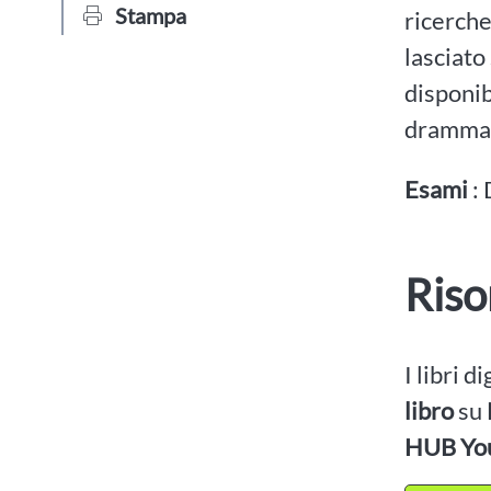
Stampa
ricerche
lasciato
disponib
drammat
Esami
:
Riso
I libri d
libro
su
HUB Yo