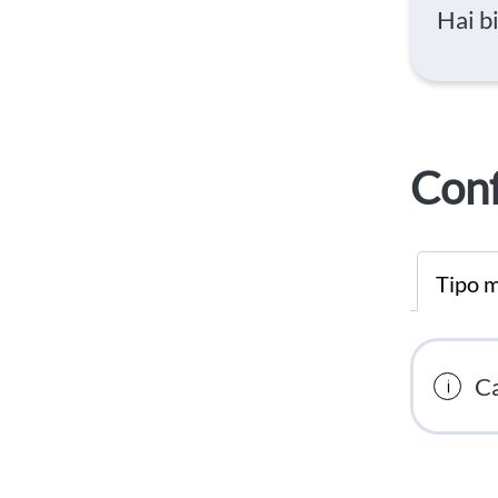
Hai b
Conf
Tipo m
Ca