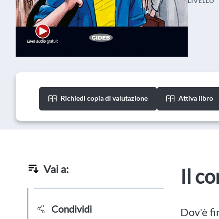
LIVELLO
Richiedi copia di valutazione
Attiva libro
Vai a:
Il c
Condividi
Dov'è fi