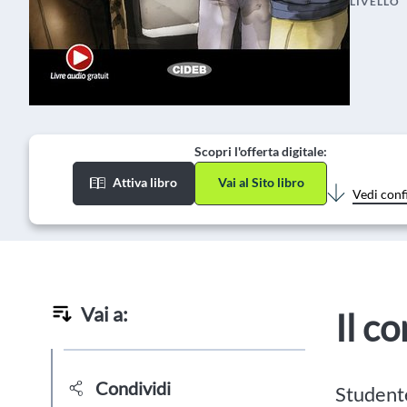
LIVELLO
Scopri l'offerta digitale:
Attiva libro
Vai al Sito libro
Vedi conf
Vai a:
Il c
Condividi
Studente