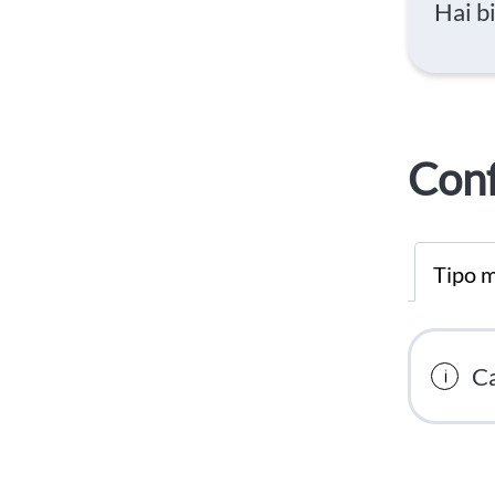
Hai b
Conf
Tipo m
Ca