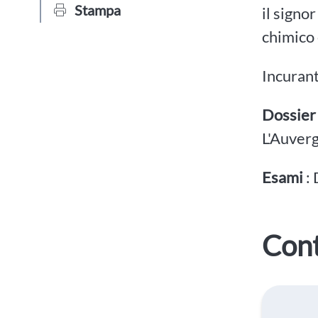
Stampa
il signo
chimico 
Incurant
Dossier
L'Auverg
Esami
:
Cont