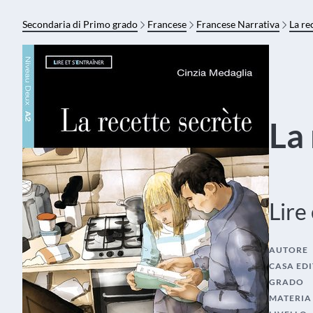
Secondaria di Primo grado
Francese
Francese Narrativa
La re
La
Lire
AUTORE
CASA EDI
GRADO
MATERIA