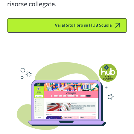
risorse collegate.
Vai al Sito libro su HUB Scuola