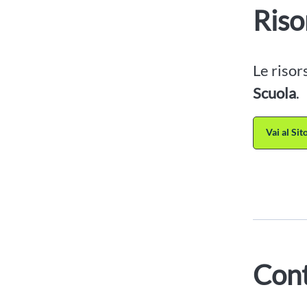
Riso
Le risor
Scuola
.
Vai al Si
Cont