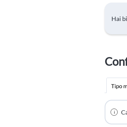
Hai b
Conf
Tipo m
Ca