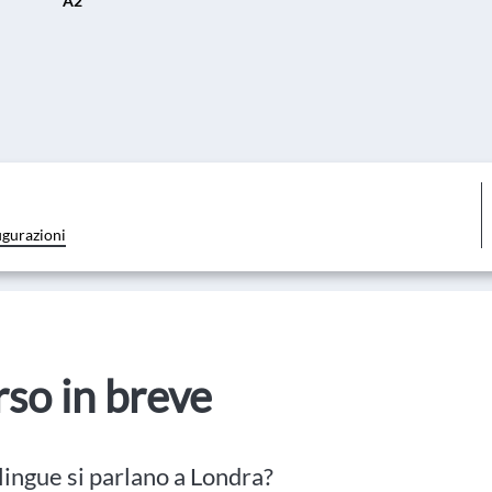
A2
igurazioni
orso in breve
ingue si parlano a Londra?