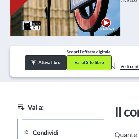
LIVELLO
Scopri l'offerta digitale:
Attiva libro
Vai al Sito libro
Vedi conf
Vai a:
Il c
Condividi
Quante l