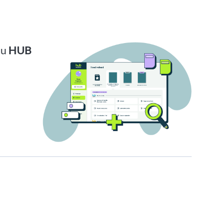
su
HUB