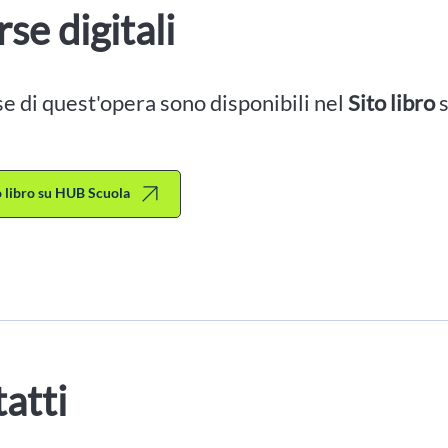
rse digitali
se di quest'opera sono disponibili nel
Sito libro
to libro su HUB Scuola
atti