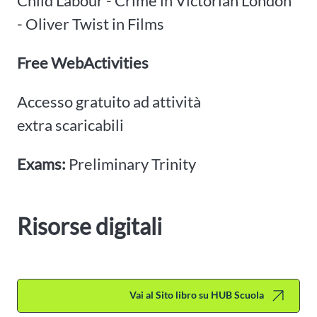
Child Labour - Crime in Victorian London
- Oliver Twist in Films
Free WebActivities
Accesso gratuito ad attività
extra scaricabili
Exams:
Preliminary Trinity
Risorse digitali
Vai al Sito libro su HUB Scuola