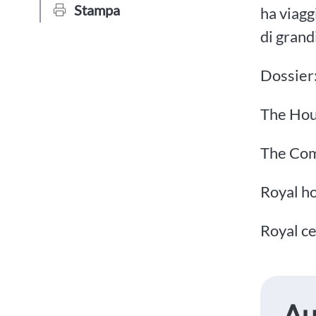
Stampa
ha viagg
di grand
Dossier
The Hou
The Co
Royal h
Royal c
Au