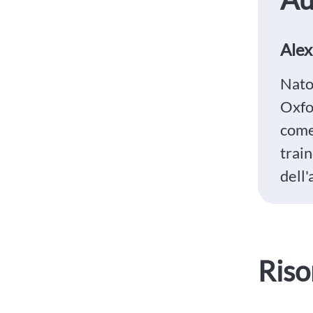
Ale
Nato
Oxfor
come
train
dell'
Riso