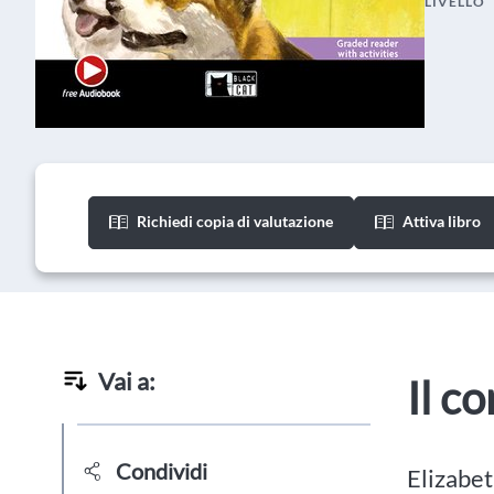
LIVELLO
Richiedi copia di valutazione
Attiva libro
Vai a:
Il c
Condividi
Elizabet