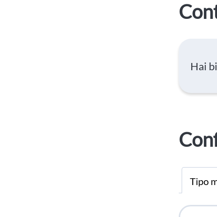
Cont
Hai b
Conf
Tipo m