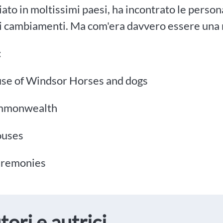
iato in moltissimi paesi, ha incontrato le person
i cambiamenti. Ma com'era davvero essere una r
:
se of Windsor Horses and dogs
mmonwealth
ouses
eremonies
tori e autrici