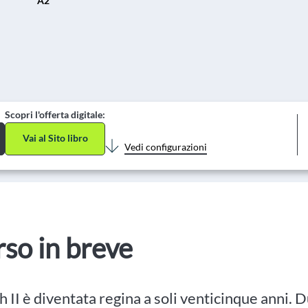
A2
Scopri l'offerta digitale:
Vai al Sito libro
Vedi configurazioni
orso in breve
h II è diventata regina a soli venticinque anni. D