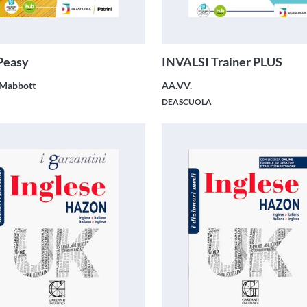
Peasy
INVALSI Trainer PLUS
 Mabbott
AA.VV.
I
DEASCUOLA