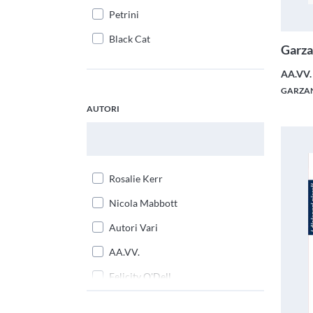
Petrini
Black Cat
Garza
AA.VV.
GARZAN
AUTORI
Cerca Autori
Rosalie Kerr
Nicola Mabbott
Autori Vari
AA.VV.
Felicity O'Dell