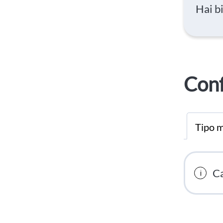
Hai b
Conf
Tipo m
Ca