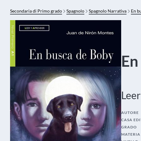
Secondaria di Primo grado
Spagnolo
Spagnolo Narrativa
En b
En
Leer
AUTORE
CASA EDI
GRADO
MATERIA