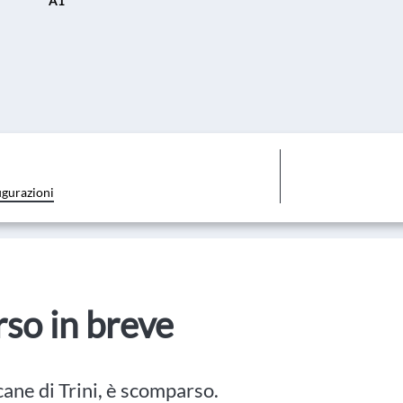
A1
igurazioni
orso in breve
 cane di Trini, è scomparso.