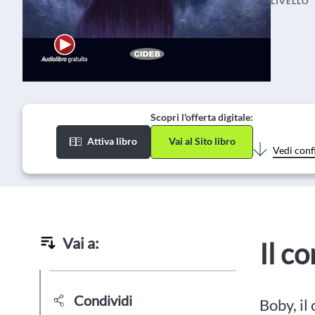
LIVELLO
Scopri l'offerta digitale:
Attiva libro
Vai al Sito libro
Vedi conf
Vai a:
Il c
Condividi
Boby, il