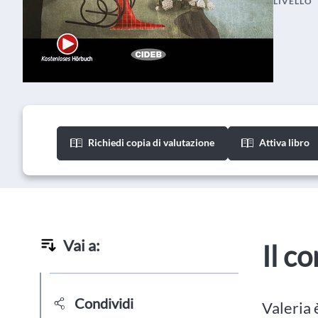
LIVELLO
Richiedi copia di valutazione
Attiva libro
Vai a:
Il c
Condividi
Valeria 