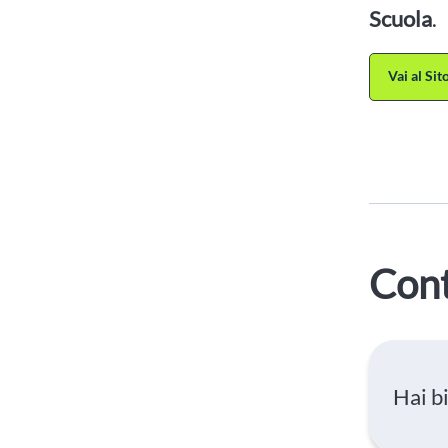
Scuola
.
Vai al Si
Cont
Hai b