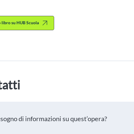
to libro su HUB Scuola
atti
isogno di informazioni su quest’opera?