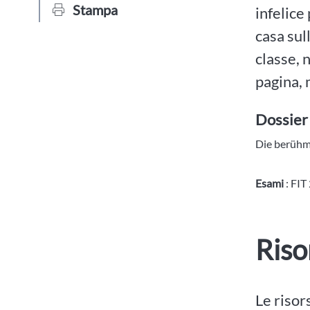
Stampa
infelice
casa sul
classe, 
pagina, 
Dossier
Die berühmt
Esami
: FIT
Riso
Le risor