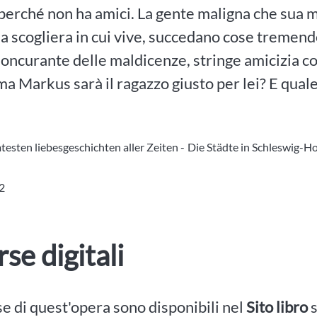
 perché non ha amici. La gente maligna che sua 
la scogliera in cui vive, succedano cose tremend
noncurante delle maldicenze, stringe amicizia con
ma Markus sarà il ragazzo giusto per lei? E qual
esten liebesgeschichten aller Zeiten -
Die Städte in Schleswig-Ho
 2
rse digitali
se di quest'opera sono disponibili nel
Sito libro