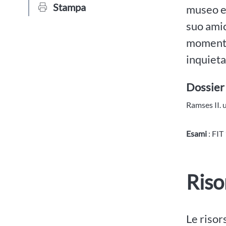
Stampa
museo eg
suo amic
momento 
inquieta
Dossier
Ramses II. u
Esami
: FIT
Riso
Le risor