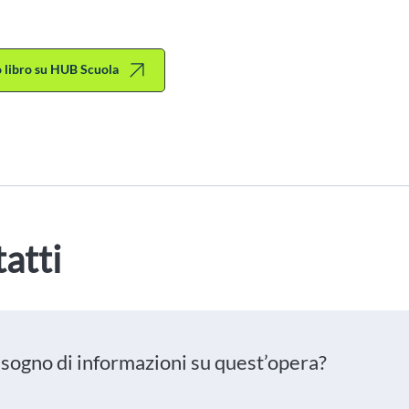
to libro su HUB Scuola
atti
isogno di informazioni su quest’opera?