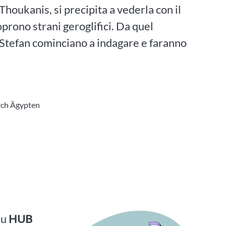
houkanis, si precipita a vederla con il
prono strani geroglifici. Da quel
 Stefan cominciano a indagare e faranno
urch Ägypten
su
HUB