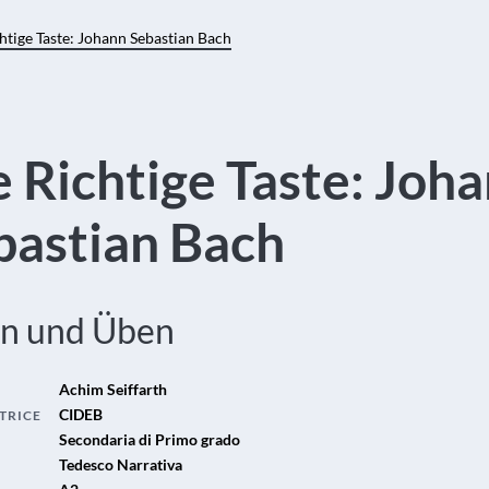
htige Taste: Johann Sebastian Bach
e Richtige Taste: Joh
bastian Bach
en und Üben
Achim Seiffarth
CIDEB
TRICE
Secondaria di Primo grado
Tedesco Narrativa