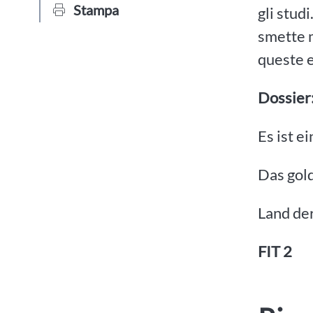
Stampa
gli stud
smette m
queste e
Dossier
Es ist e
Das gol
Land de
FIT 2