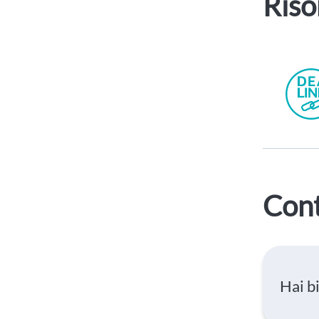
Riso
Cont
Hai b