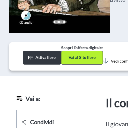
LIVELLO
Scopri l'offerta digitale:
Attiva libro
Vai al Sito libro
Vedi conf
Vai a:
Il c
Condividi
Il giova