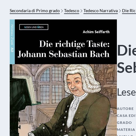
Secondaria di Primo grado
Tedesco
Tedesco Narrativa
Die Ric
Di
Se
Les
AUTORE
CASA EDI
GRADO
MATERIA