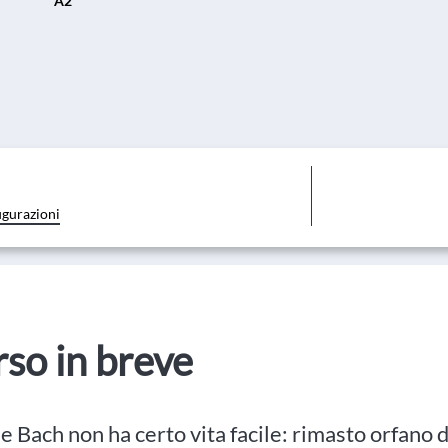
A2
igurazioni
orso in breve
ne Bach non ha certo vita facile: rimasto orfano