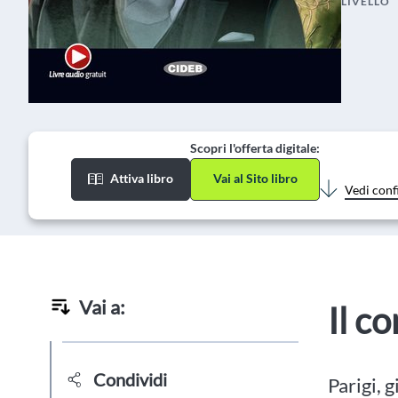
LIVELLO
Scopri l'offerta digitale:
Attiva libro
Vai al Sito libro
Vedi conf
Vai a:
Il c
Condividi
Parigi, 