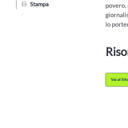
Stampa
povero, 
giornali
lo porte
Riso
Vai al Si