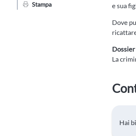
Stampa
e sua fi
Dove può
ricattar
Dossier
La crimi
Cont
Hai b