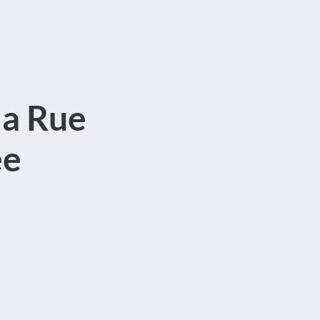
la Rue
ée