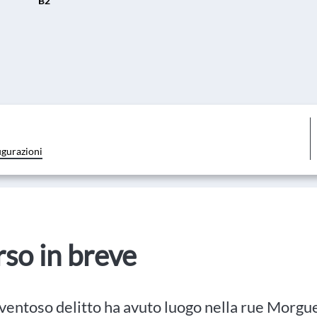
B2
igurazioni
orso in breve
ventoso delitto ha avuto luogo nella rue Morg