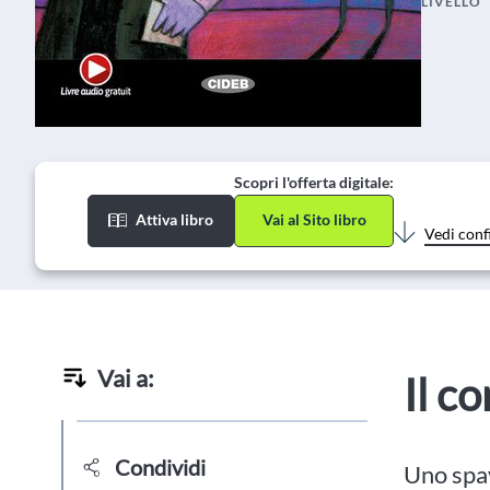
LIVELLO
Scopri l'offerta digitale:
Attiva libro
Vai al Sito libro
Vedi conf
Vai a:
Il c
Condividi
Uno spa