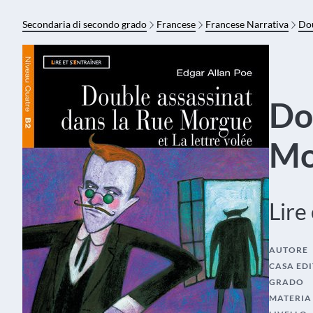
Secondaria di secondo grado
Francese
Francese Narrativa
Dou
Do
Mo
Lire
AUTORE
CASA EDI
GRADO
MATERIA