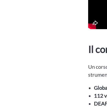
Il c
Un corso
strument
Globa
112 v
DEAF