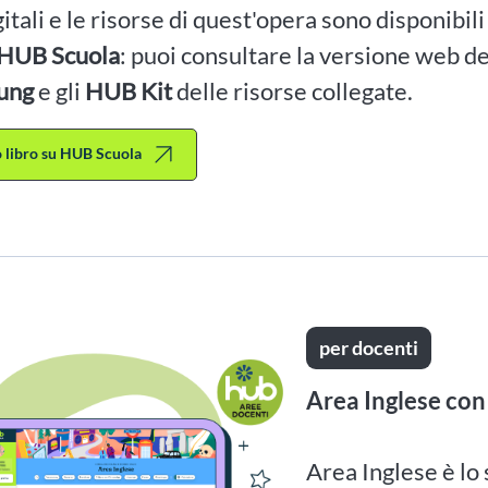
igitali e le risorse di quest'opera sono disponibil
HUB Scuola
: puoi consultare la versione web dei
ung
e gli
HUB Kit
delle risorse collegate.
to libro su HUB Scuola
per docenti
Area Inglese con
Area Inglese è lo