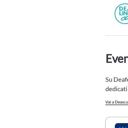
Even
Su Deafo
dedicati
Vai a Deasc