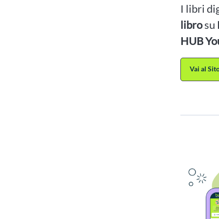
I libri d
libro
su
HUB Yo
Vai al Si