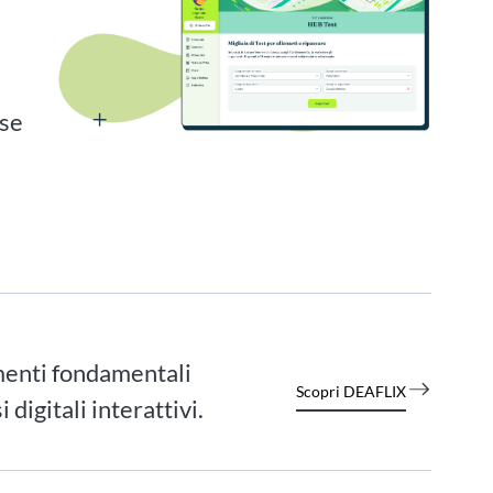
n
ase
menti fondamentali
Scopri DEAFLIX
digitali interattivi.