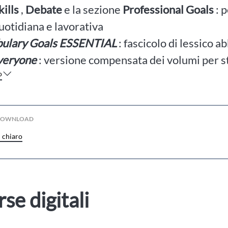
kills
,
Debate
e la sezione
Professional Goals
: p
quotidiana e lavorativa
ulary Goals ESSENTIAL
: fascicolo di lessico 
veryone
: versione compensata dei volumi per s
o
 DOWNLOAD
n chiaro
rse digitali