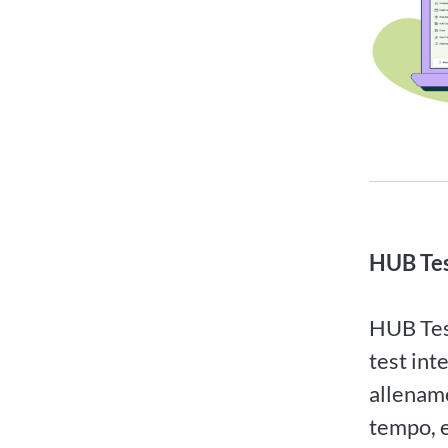
HUB Te
HUB Test
test int
allenam
tempo, e