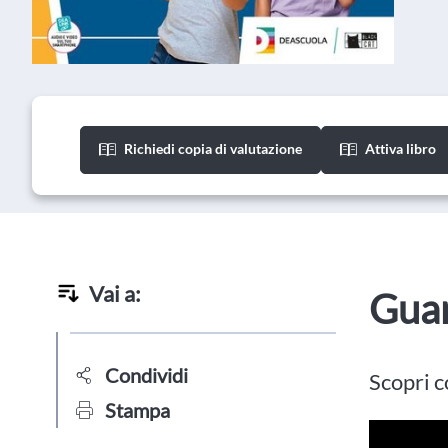
Richiedi copia di valutazione
Attiva libro
Vai a:
Guar
Condividi
Scopri co
Stampa