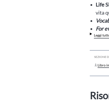
Life S
vita 
Vocab
For e
Leggi tutt
SEZIONE
Libro i
Riso