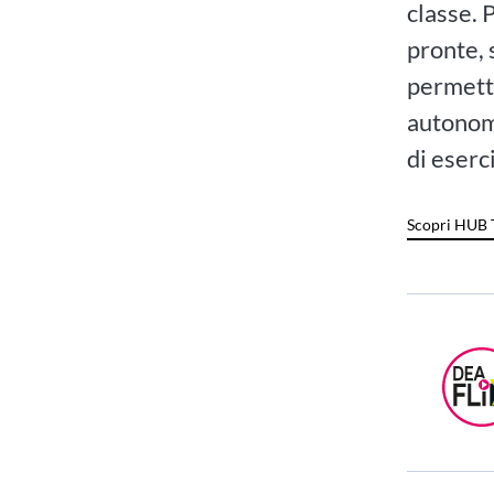
classe. 
pronte, 
permette
autonomi
di eserc
Scopri HUB 