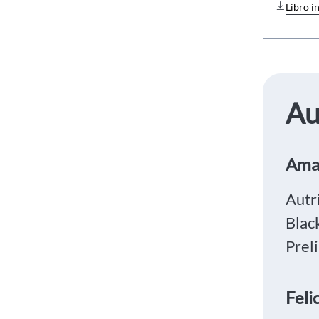
Libro i
Au
Ama
Autri
Blac
Prel
Feli