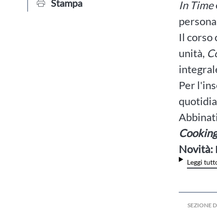
Stampa
In Time
personal
Il corso
unità,
C
integral
Per l'in
quotidia
Abbinati
Cooking
Novità:
Leggi tutt
SEZIONE