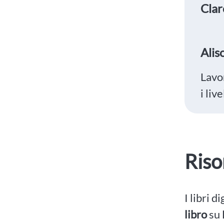
Clar
Ali
Lavor
i liv
Riso
I libri d
libro
su