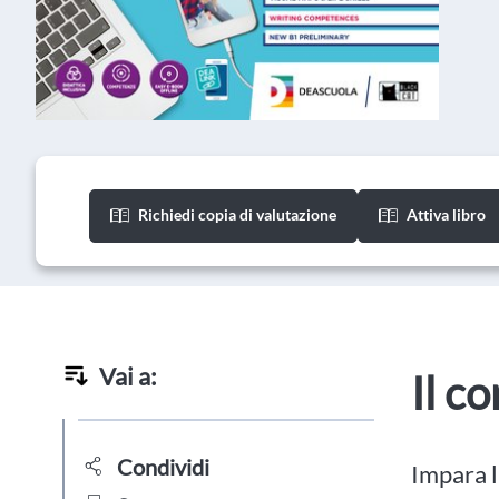
Richiedi copia di valutazione
Attiva libro
Vai a:
Il c
Condividi
Impara l