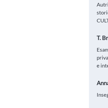
Autr
stor
CULT
T. B
Esam
priva
e int
Anna
Inseg