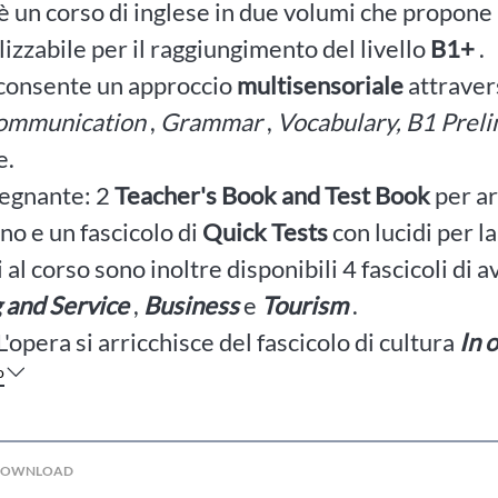
è un corso di inglese in due volumi che propone
izzabile per il raggiungimento del livello
B1+
.
 consente un approccio
multisensoriale
attraver
ommunication
,
Grammar
,
Vocabulary, B1 Prel
e.
segnante: 2
Teacher's Book and Test Book
per ar
no e un fascicolo di
Quick Tests
con lucidi per l
 al corso sono inoltre disponibili 4 fascicoli di 
 and Service
,
Business
e
Tourism
.
L'opera si arricchisce del fascicolo di cultura
In 
o
 DOWNLOAD