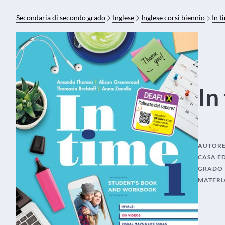
Secondaria di secondo grado
Inglese
Inglese corsi biennio
In t
In
AUTOR
CASA E
GRADO
MATERI