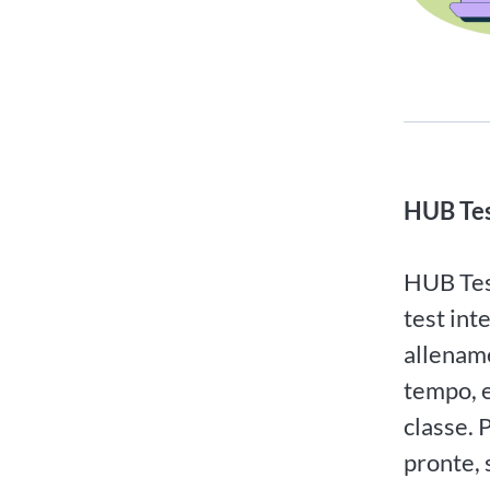
HUB Te
HUB Test
test int
allenam
tempo, e
classe. 
pronte, 