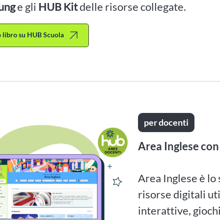
ung
e gli
HUB Kit
delle risorse collegate.
to libro su HUB Scuola
per docenti
Area Inglese con
Area Inglese è lo
risorse digitali ut
interattive, gioch