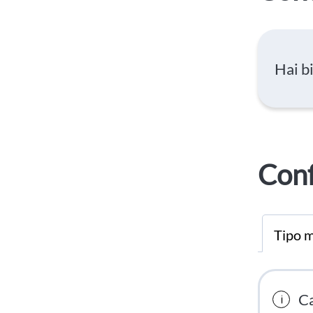
Hai b
Conf
Tipo m
Ca