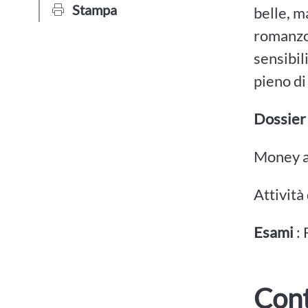
Stampa
belle, m
romanzo,
sensibil
pieno di
Dossier
Money a
Attività
Esami
: 
Cont