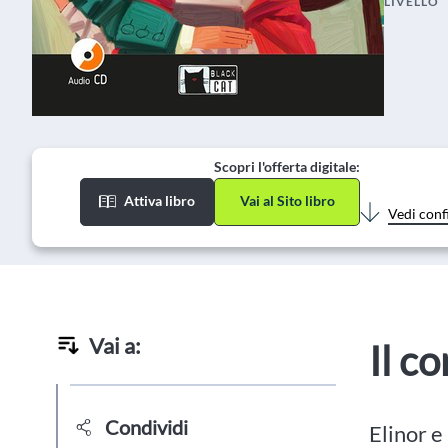
LIVELLO
Scopri l'offerta digitale:
Attiva libro
Vai al Sito libro
Vedi conf
Vai a:
Il c
Condividi
Elinor e