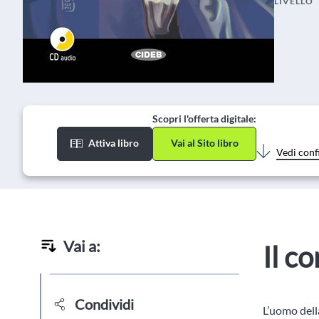
LIVELLO
Scopri l'offerta digitale:
Attiva libro
Vai al Sito libro
Vedi conf
Vai a:
Il c
Condividi
L’uomo dell