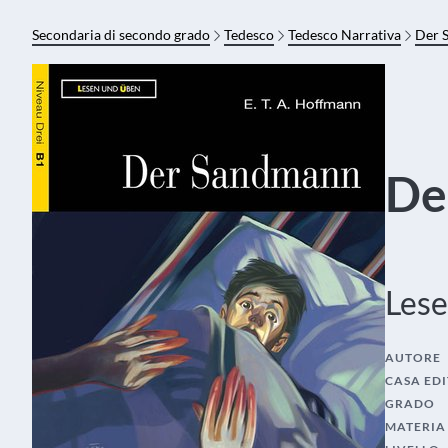
Secondaria di secondo grado
Tedesco
Tedesco Narrativa
Der 
De
Les
AUTORE
CASA EDI
GRADO
MATERIA