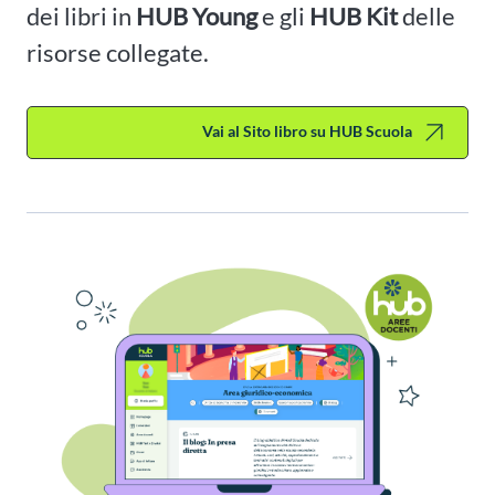
dei libri in
HUB Young
e gli
HUB Kit
delle
risorse collegate.
Vai al Sito libro su HUB Scuola