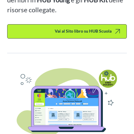
risorse collegate.
Vai al Sito libro su HUB Scuola