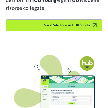
risorse collegate.
Vai al Sito libro su HUB Scuola