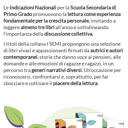
Le
Indicazioni Nazionali
per la
Scuola Secondaria di
Primo Grado
promuovono la
lettura come esperienza
fondamentale per la crescita personale
, invitando a
leggere
almeno tre libri
all’anno e sottolineando
l’importanza della
discussione collettiva
.
I titoli della collana I SEMI propongono una selezione
di libri vivaci e appassionanti firmati da
autrici e autori
contemporanei
, storie che danno voce ai pensieri, alle
domande e alle emozioni di ragazze e ragazzi, in un
percorso tra
generi narrativi diversi
. Un’occasione per
riconoscersi, confrontarsi e, soprattutto, per far
sbocciare e coltivare il
piacere della lettura
.