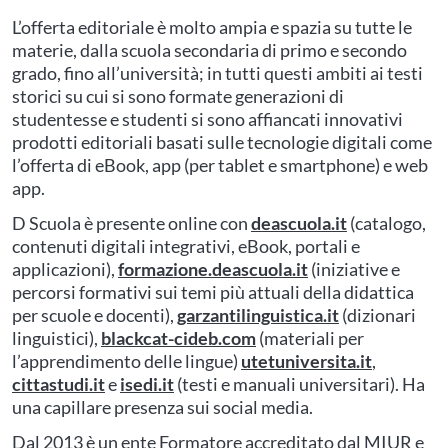
L’offerta editoriale è molto ampia e spazia su tutte le
materie, dalla scuola secondaria di primo e secondo
grado, fino all’università; in tutti questi ambiti ai testi
storici su cui si sono formate generazioni di
studentesse e studenti si sono affiancati innovativi
prodotti editoriali basati sulle tecnologie digitali come
l’offerta di eBook, app (per tablet e smartphone) e web
app.
D Scuola è presente online con
deascuola.it
(catalogo,
contenuti digitali integrativi, eBook, portali e
applicazioni),
formazione.deascuola.it
(iniziative e
percorsi formativi sui temi più attuali della didattica
per scuole e docenti),
garzantilinguistica.it
(dizionari
linguistici),
blackcat-cideb.com
(materiali per
l’apprendimento delle lingue)
utetuniversita.it
,
cittastudi.it
e
isedi.it
(testi e manuali universitari). Ha
una capillare presenza sui social media.
Dal 2013 è un ente Formatore accreditato dal MIUR e