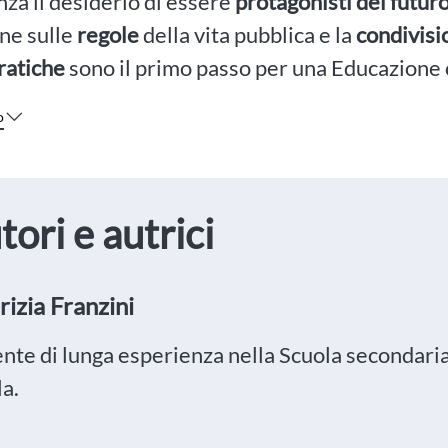
nza il desiderio di essere
protagonisti del futur
one sulle
regole
della vita pubblica e la
condivisi
ratiche
sono il primo passo per una Educazione c
o
tori e autrici
izia Franzini
nte di lunga esperienza nella Scuola secondaria 
la.