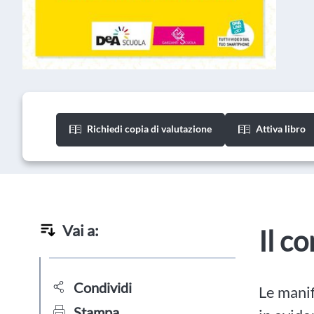
Richiedi copia di valutazione
Attiva libro
Vai a:
Il c
Condividi
Le manif
Stampa