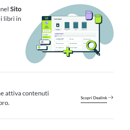
i nel
Sito
 libri in
e attiva contenuti
Scopri Dealink
bro.