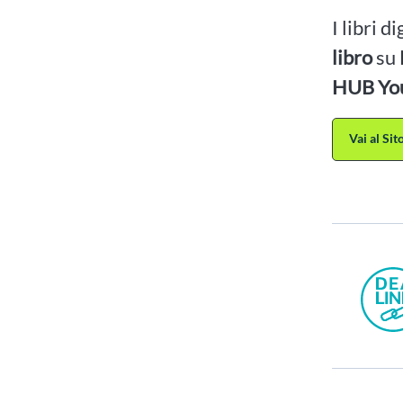
I libri d
libro
su
HUB Yo
Vai al Si