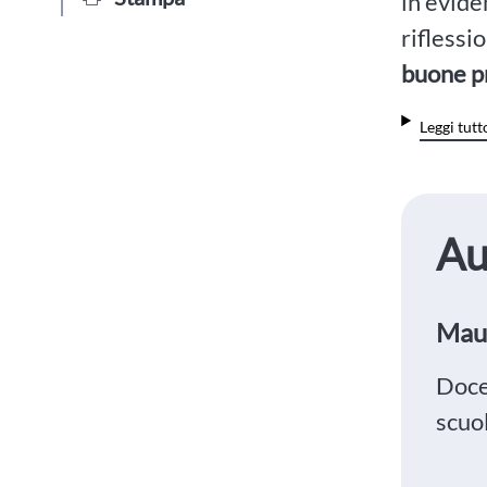
in evide
riflessi
buone p
Leggi tutt
Au
Maur
Doce
scuo