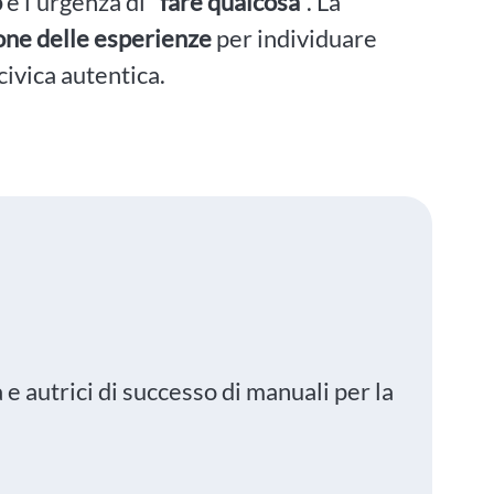
o
e l'urgenza di '
fare qualcosa
'. La
one delle esperienze
per individuare
ivica autentica.
e autrici di successo di manuali per la