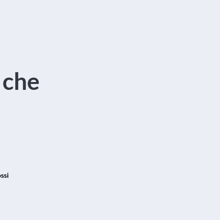
 che
ssi