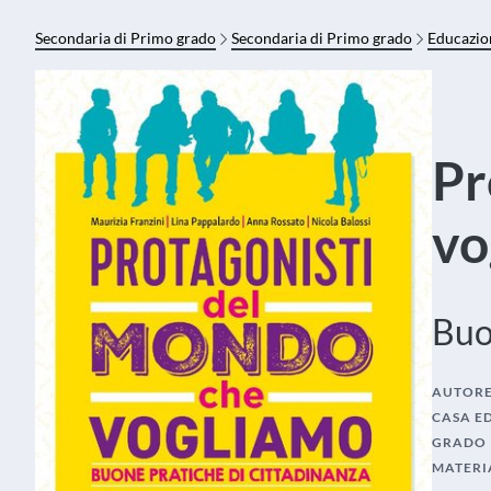
Secondaria di Primo grado
Secondaria di Primo grado
Educazio
Pr
vo
Buo
AUTOR
CASA E
GRADO
MATERI