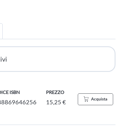
ivi
ICE ISBN
PREZZO
Acquista
88869646256
15,25 €