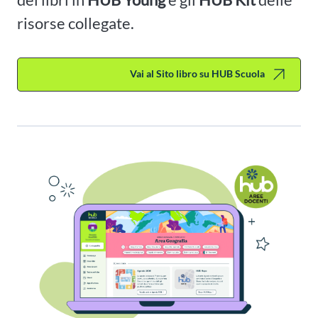
risorse collegate.
Vai al Sito libro su HUB Scuola