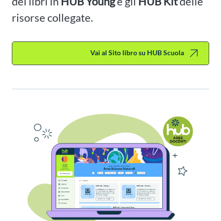
dei libri in
HUB Young
e gli
HUB Kit
delle
risorse collegate.
Vai al Sito libro su HUB Scuola