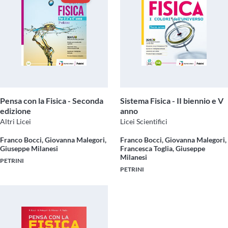
Pensa con la Fisica - Seconda
Sistema Fisica - II biennio e V
edizione
anno
Altri Licei
Licei Scientifici
Franco Bocci, Giovanna Malegori,
Franco Bocci, Giovanna Malegori,
Giuseppe Milanesi
Francesca Toglia, Giuseppe
Milanesi
PETRINI
PETRINI