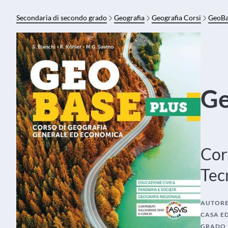
Secondaria di secondo grado
Geografia
Geografia Corsi
GeoBa
Ge
Cor
Tecn
AUTOR
CASA E
GRADO