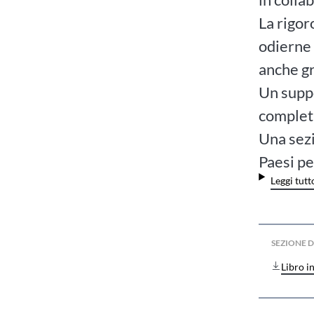
La rigor
odierne 
anche gr
Un suppo
completa
Una sezi
Paesi pe
Leggi tutt
SEZIONE
Libro i