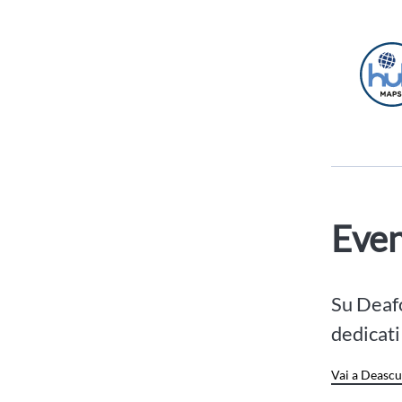
Even
Su Deafo
dedicati
Vai a Deasc