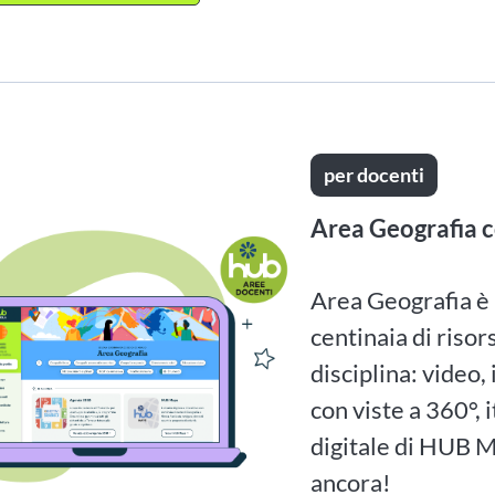
per docenti
Area Geografia c
Area Geografia è 
centinaia di risor
disciplina: video,
con viste a 360°, 
digitale di HUB Ma
ancora!