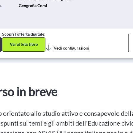
Geografia Corsi
A
Scopri l'offerta digitale:
Vai al Sito libro
Vedi configurazioni
orso in breve
 orientato allo studio attivo e consapevole del
 spunti sui temi e gli ambiti dell'Educazione ci
borazione con ASVIS (Alleanza italiana per lo svi