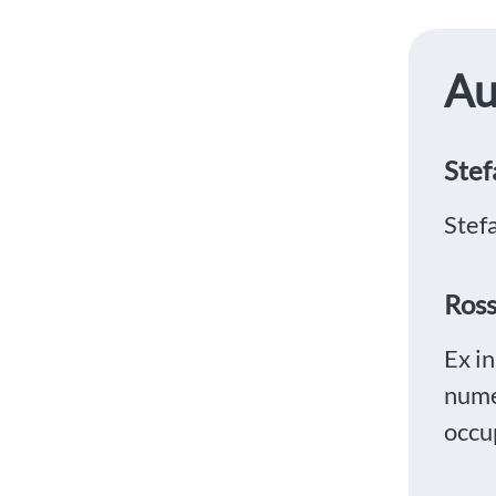
Au
Stef
Stefa
Ross
Ex i
numer
occup