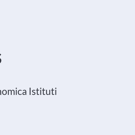
S
onomica
Istituti