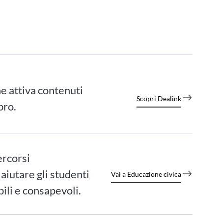
e attiva contenuti
Scopri Dealink
bro.
ercorsi
 aiutare gli studenti
Vai a Educazione civica
ili e consapevoli.