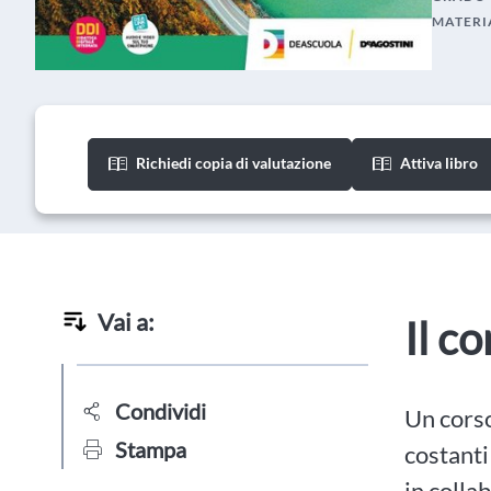
MATERI
Richiedi copia di valutazione
Attiva libro
Vai a:
Il c
Condividi
Un corso
Stampa
costanti
in colla