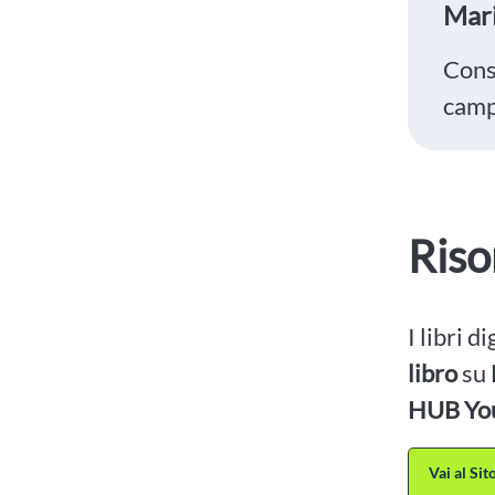
Mari
Consu
campo
Riso
I libri d
libro
su
HUB Yo
Vai al Si