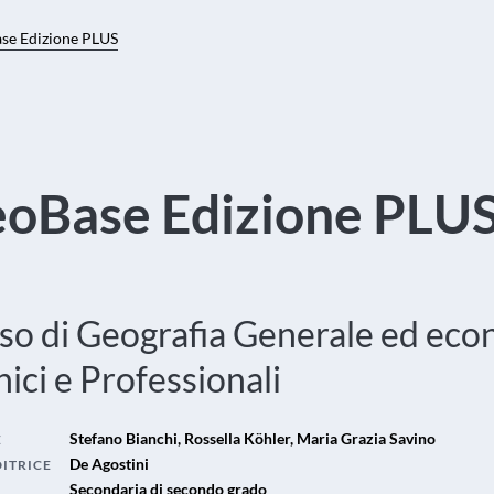
se Edizione PLUS
oBase Edizione PLU
so di Geografia Generale ed ec
ici e Professionali
Stefano Bianchi, Rossella Köhler, Maria Grazia Savino
E
De Agostini
DITRICE
Secondaria di secondo grado