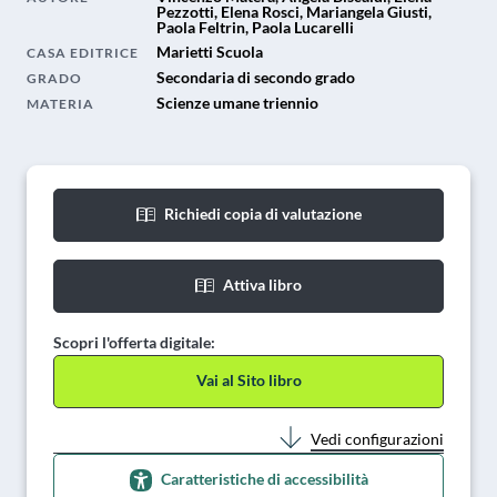
Pezzotti, Elena Rosci, Mariangela Giusti,
Paola Feltrin, Paola Lucarelli
Marietti Scuola
CASA EDITRICE
Secondaria di secondo grado
GRADO
Scienze umane triennio
MATERIA
Richiedi copia di valutazione
Attiva libro
Scopri l'offerta digitale:
Vai al Sito libro
Vedi configurazioni
Caratteristiche di accessibilità