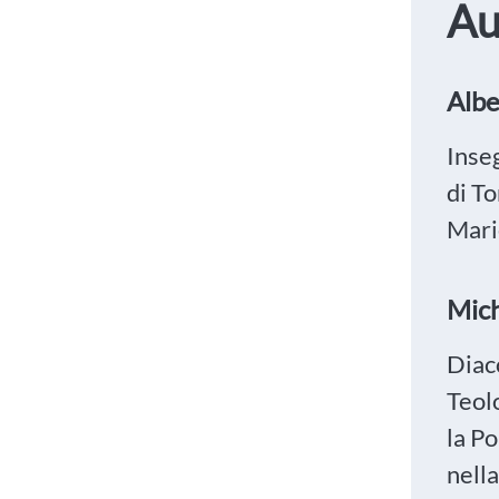
Au
Albe
Inseg
di To
Mari
Mic
Diac
Teolo
la Po
nell