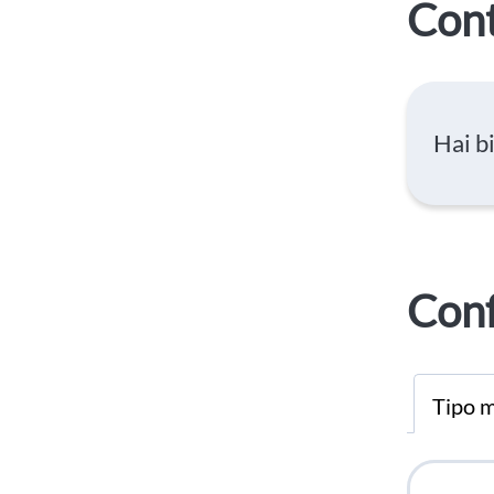
Cont
Hai b
Conf
Tipo m