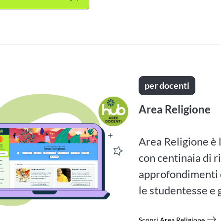
per docenti
Area Religione
Area Religione è l
con centinaia di r
approfondimenti d
le studentesse e g
Scopri Area Religione