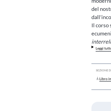
modernit
del nost
dall'inc
Il corso
ecumenic
interrel
Leggi tutt
SEZIONE
Libro i