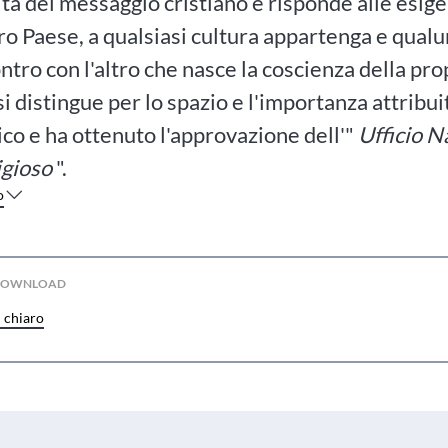
à del messaggio cristiano e risponde alle esige
ro Paese, a qualsiasi cultura appartenga e qualu
ontro con l'altro che nasce la coscienza della pr
 si distingue per lo spazio e l'importanza attribui
o e ha ottenuto l'approvazione dell'"
Ufficio N
igioso
".
o
 DOWNLOAD
n chiaro