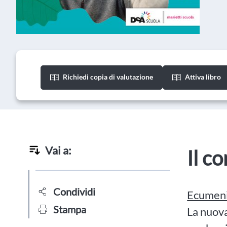
Richiedi copia di valutazione
Attiva libro
Vai a:
Il c
Condividi
Ecumeni
Stampa
La nuova