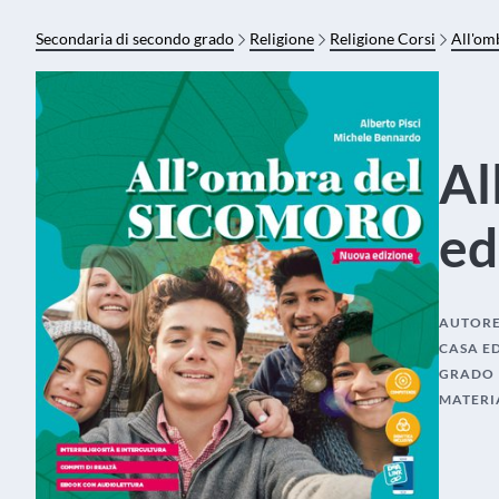
Secondaria di secondo grado
Religione
Religione Corsi
All'om
Al
ed
AUTOR
CASA E
GRADO
MATERI