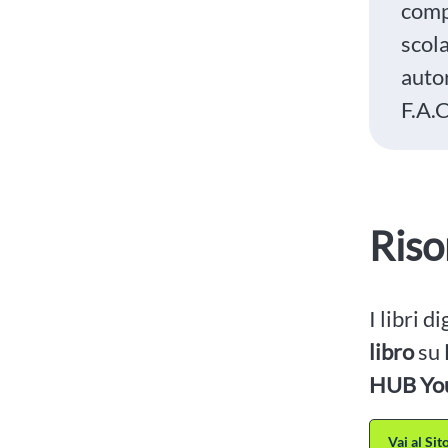
comp
scola
autor
F.A.C
Riso
I libri d
libro
su
HUB Yo
Vai al Si