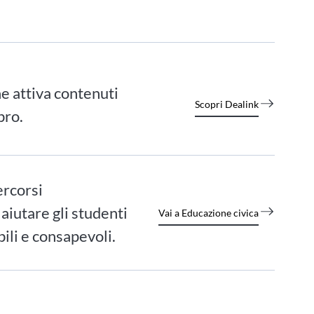
e attiva contenuti
Scopri Dealink
bro.
ercorsi
 aiutare gli studenti
Vai a Educazione civica
ili e consapevoli.